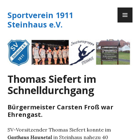
Zum
PR
Inhalt
Sportverein 1911
ME
springen
Steinhaus e.V.
Thomas Siefert im
Schnelldurchgang
Bürgermeister Carsten Froß war
Ehrengast.
SV-Vorsitzender Thomas Siefert konnte im
Gasthaus Haunetal
in Steinhaus nahezu 40