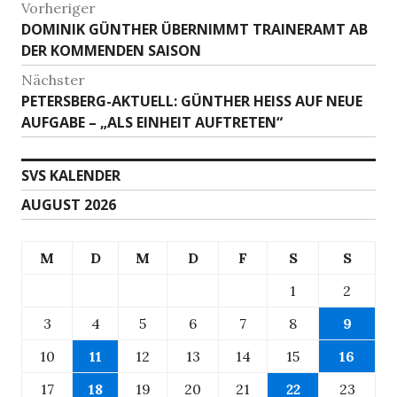
Beitragsnavigation
Vorheriger
Vorheriger
DOMINIK GÜNTHER ÜBERNIMMT TRAINERAMT AB
Beitrag:
DER KOMMENDEN SAISON
Nächster
Nächster
PETERSBERG-AKTUELL: GÜNTHER HEISS AUF NEUE A
Beitrag:
UFGABE – „ALS EINHEIT AUFTRETEN“
SVS KALENDER
AUGUST 2026
M
D
M
D
F
S
S
1
2
3
4
5
6
7
8
9
10
11
12
13
14
15
16
17
18
19
20
21
22
23