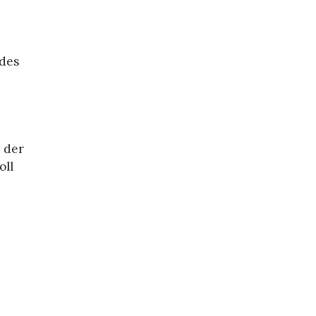
 des
n der
oll