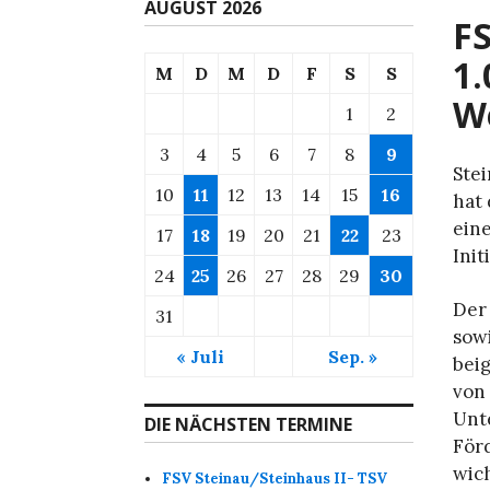
AUGUST 2026
FS
1.
M
D
M
D
F
S
S
W
1
2
3
4
5
6
7
8
9
Stei
10
11
12
13
14
15
16
hat
ein
17
18
19
20
21
22
23
Init
24
25
26
27
28
29
30
Der 
31
sow
« Juli
Sep. »
bei
von 
Unte
DIE NÄCHSTEN TERMINE
För
wic
FSV Steinau/Steinhaus II- TSV