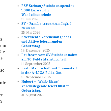
FSV Steinau/Steinhaus spendet
1.000 Euro an die
Wendelinusschule
11. Juni 2026
SV – Familie trauert um Ingrid
Neuland
25. Mai 2026
2 verdiente Vereinsmitglieder
6
und Aktive feiern runden
nau
Geburtstag
14. Dezember 2025
Die
Laufteam vom SV Steinhaus nahm
s.
am 30. Fulda Marathon teil.
11. September 2025
Erste Mannschaft mit Traumstart
sse
in der A-LIGA Fulda Ost
10. September 2025
Hubert – “Weiß-Blaue”
nde
Vereinslegende feiert 80sten
Geburtstag.
er
31. August 2025
n