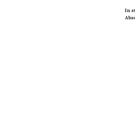
In 
Absc