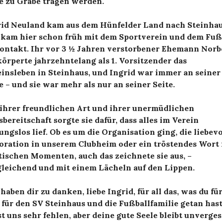
e zu Grabe tragen werden.
rid Neuland kam aus dem Hünfelder Land nach Steinha
 kam hier schon früh mit dem Sportverein und dem Fuß
Kontakt. Ihr vor 3 ½ Jahren verstorbener Ehemann Norb
örperte jahrzehntelang als 1. Vorsitzender das
insleben in Steinhaus, und Ingrid war immer an seiner
e – und sie war mehr als nur an seiner Seite.
 ihrer freundlichen Art und ihrer unermüdlichen
sbereitschaft sorgte sie dafür, dass alles im Verein
ungslos lief. Ob es um die Organisation ging, die liebevo
oration in unserem Clubheim oder ein tröstendes Wort 
ischen Momenten, auch das zeichnete sie aus, –
gleichend und mit einem Lächeln auf den Lippen.
haben dir zu danken, liebe Ingrid, für all das, was du fü
 für den SV Steinhaus und die Fußballfamilie getan hast
t uns sehr fehlen, aber deine gute Seele bleibt unverges