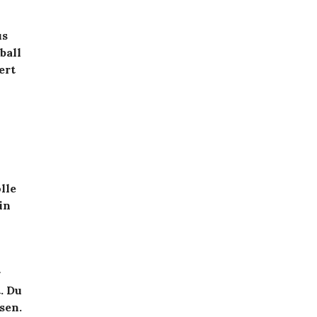
us
ball
ert
lle
in
r
. Du
sen.