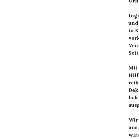
Urn
Ing
und
in 
verk
Vere
Seit
Mit
Hilf
reib
Dek
hekt
aus
Wir 
uns,
wirs