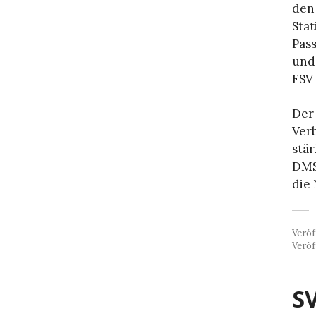
den
Stat
Pas
und
FSV 
Der
Ver
stär
DMS
die
Veröf
Veröf
SV