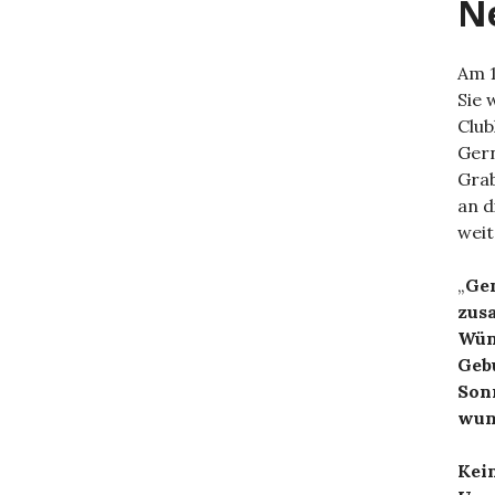
N
Am 1
Sie 
Club
Gern
Grab
an d
weit
„
Gen
zusa
Wüns
Geb
Sonn
wun
Kein