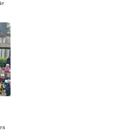
ie
es
t