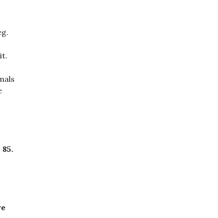
eg.
t.
mals
e
 85.
re