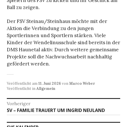
Spielern des FSV zu kicken und ihr Geschick am
Ball zu zeigen.
Der FSV Steinau/Steinhaus möchte mit der
Aktion die Verbindung zu den jungen
Sportlerinnen und Sportlern stärken. Viele
Kinder der Wendelinusschule sind bereits in der
DMS Haunetal aktiv. Durch weitere gemeinsame
Projekte soll die Nachwuchsarbeit nachhaltig
gefördert werden.
Veröffentlicht am
11. Juni 2026
von
Marco Weber
Veröffentlicht in
Allgemein
Beitragsnavigation
Vorheriger
Vorheriger
SV – FAMILIE TRAUERT UM INGRID NEULAND
Beitrag: