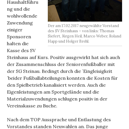
Haushaltführu
ng und die
wohlwollende
Zuwendung
Der am 17.02.2017 neugewählte Vorstand
einiger
des SV Steinhaus – von links: Thomas
Sponsoren
Siefert, Jürgen Heil, Marco Weber, Roland
Happ und Holger Brehl.
halten die
Kasse des SV
Steinhaus auf Kurs. Positiv ausgewirkt hat sich auch
der Zusammenschluss der Seniorenfußballer mit
der SG Steinau. Bedingt durch die ´Eingleisigkeit
´beider Fußballabteilungen konnten die Kosten für
den Spielbetrieb kanalisiert werden. Auch die
Eigenleistungen am Sportgelände und die
Materialzuwendungen schlugen positiv in der
Vereinskasse zu Buche.
Nach dem TOP Aussprache und Entlastung des
Vorstandes standen Neuwahlen an. Das junge