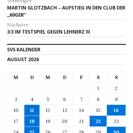
Beitragsnavigation
Vorheriger
Vorheriger
MARTIN GLOTZBACH – AUFSTIEG IN DEN CLUB DER
Beitrag:
„60GER“
Nächster
Nächster
3:3 IM TESTSPIEL GEGEN LEHNERZ III
Beitrag:
SVS KALENDER
AUGUST 2026
M
D
M
D
F
S
S
1
2
3
4
5
6
7
8
9
10
11
12
13
14
15
16
17
18
19
20
21
22
23
24
25
26
27
28
29
30