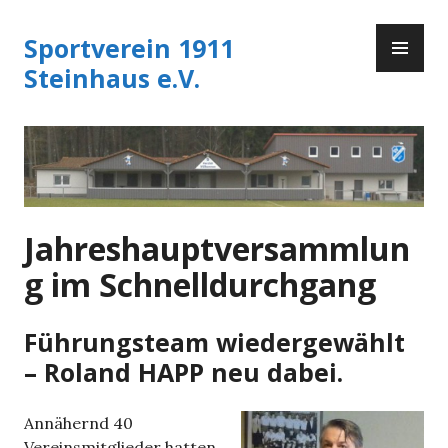
Zum
PR
Inhalt
Sportverein 1911
ME
springen
Steinhaus e.V.
Jahreshauptversammlun
g im Schnelldurchgang
Führungsteam wiedergewählt
– Roland HAPP neu dabei.
Annähernd 40
Vereinsmitglieder hatten