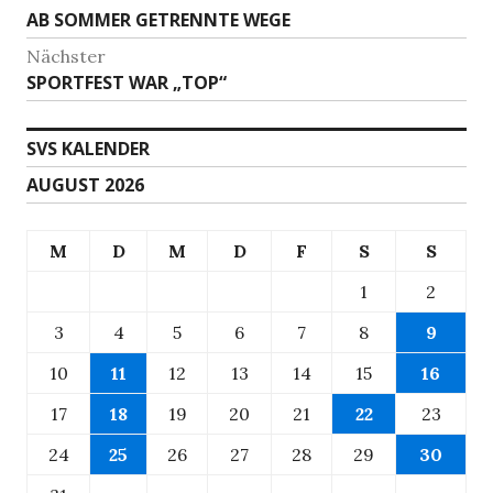
Beitrag:
AB SOMMER GETRENNTE WEGE
Nächster
Nächster
SPORTFEST WAR „TOP“
Beitrag:
SVS KALENDER
AUGUST 2026
M
D
M
D
F
S
S
1
2
3
4
5
6
7
8
9
10
11
12
13
14
15
16
17
18
19
20
21
22
23
24
25
26
27
28
29
30