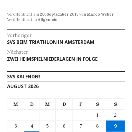
Veröffentlicht am
20. September 2015
von
Marco Weber
Veröffentlicht in
Allgemein
Beitragsnavigation
Vorheriger
Vorheriger
SVS BEIM TRIATHLON IN AMSTERDAM
Beitrag:
Nächster
Nächster
ZWEI HEIMSPIELNIEDERLAGEN IN FOLGE
Beitrag:
SVS KALENDER
AUGUST 2026
M
D
M
D
F
S
S
1
2
3
4
5
6
7
8
9