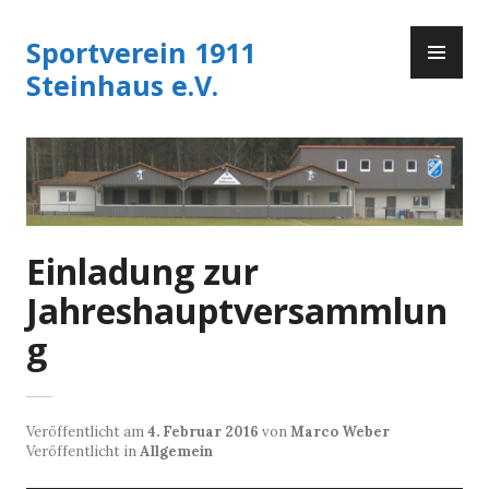
Zum
PR
Inhalt
Sportverein 1911
ME
springen
Steinhaus e.V.
Einladung zur
Jahreshauptversammlun
g
Veröffentlicht am
4. Februar 2016
von
Marco Weber
Veröffentlicht in
Allgemein