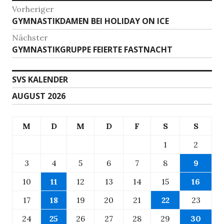
Beitragsnavigation
Vorheriger
Vorheriger
GYMNASTIKDAMEN BEI HOLIDAY ON ICE
Beitrag:
Nächster
Nächster
GYMNASTIKGRUPPE FEIERTE FASTNACHT
Beitrag:
SVS KALENDER
AUGUST 2026
M
D
M
D
F
S
S
1
2
3
4
5
6
7
8
9
10
11
12
13
14
15
16
17
18
19
20
21
22
23
24
25
26
27
28
29
30