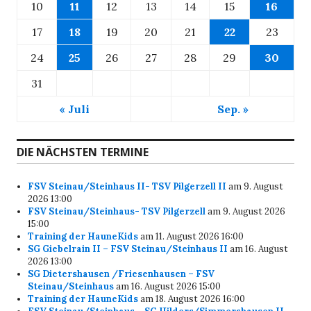
10
11
12
13
14
15
16
17
18
19
20
21
22
23
24
25
26
27
28
29
30
31
« Juli
Sep. »
DIE NÄCHSTEN TERMINE
FSV Steinau/Steinhaus II- TSV Pilgerzell II
am 9. August
2026 13:00
FSV Steinau/Steinhaus- TSV Pilgerzell
am 9. August 2026
15:00
Training der HauneKids
am 11. August 2026 16:00
SG Giebelrain II – FSV Steinau/Steinhaus II
am 16. August
2026 13:00
SG Dietershausen /Friesenhausen – FSV
Steinau/Steinhaus
am 16. August 2026 15:00
Training der HauneKids
am 18. August 2026 16:00