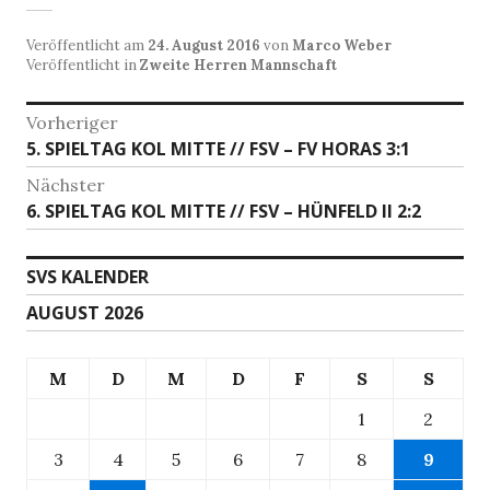
Veröffentlicht am
24. August 2016
von
Marco Weber
Veröffentlicht in
Zweite Herren Mannschaft
Beitragsnavigation
Vorheriger
Vorheriger
5. SPIELTAG KOL MITTE // FSV – FV HORAS 3:1
Beitrag:
Nächster
Nächster
6. SPIELTAG KOL MITTE // FSV – HÜNFELD II 2:2
Beitrag:
SVS KALENDER
AUGUST 2026
M
D
M
D
F
S
S
1
2
3
4
5
6
7
8
9