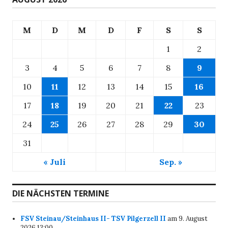
M
D
M
D
F
S
S
1
2
3
4
5
6
7
8
9
10
11
12
13
14
15
16
17
18
19
20
21
22
23
24
25
26
27
28
29
30
31
« Juli
Sep. »
DIE NÄCHSTEN TERMINE
FSV Steinau/Steinhaus II- TSV Pilgerzell II
am 9. August
2026 13:00