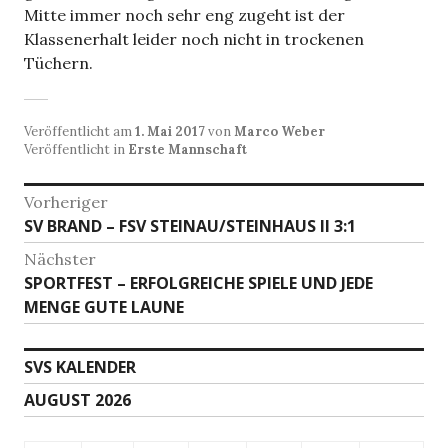
Mitte immer noch sehr eng zugeht ist der
Klassenerhalt leider noch nicht in trockenen
Tüchern.
Veröffentlicht am
1. Mai 2017
von
Marco Weber
Veröffentlicht in
Erste Mannschaft
Beitragsnavigation
Vorheriger
Vorheriger
SV BRAND – FSV STEINAU/STEINHAUS II 3:1
Beitrag:
Nächster
Nächster
SPORTFEST – ERFOLGREICHE SPIELE UND JEDE
Beitrag:
MENGE GUTE LAUNE
SVS KALENDER
AUGUST 2026