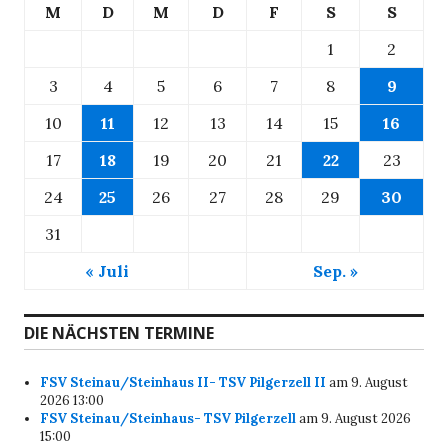
M
D
M
D
F
S
S
1
2
3
4
5
6
7
8
9
10
11
12
13
14
15
16
17
18
19
20
21
22
23
24
25
26
27
28
29
30
31
« Juli
Sep. »
DIE NÄCHSTEN TERMINE
FSV Steinau/Steinhaus II- TSV Pilgerzell II
am 9. August
2026 13:00
FSV Steinau/Steinhaus- TSV Pilgerzell
am 9. August 2026
15:00