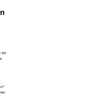
on
 der
im
nce“
eine