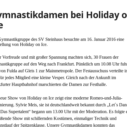
ymnastikdamen bei Holiday 
e
Gymnastikgruppe des SV Steinhaus besuchte am 16. Januar 2016 eine
ellung von Holiday on Ice.
r Vorfreude und mit großer Spannung machten sich, 30 Frauen der
stikgruppe auf den Weg nach Frankfurt. Pünktlich um 10.08 Uhr fuhr
on Fulda auf Gleis 1 zur Mainmetropole. Der Festausschuss verteilte 
ür jedes Mitglied eine kleine Vesper. Gleich nach der Ankunft im
furter Hauptbahnhof marschierten die Damen zur Festhalle.
neue Show von Holiday on Ice zeigt eine moderne Romeo-und-Julia-
nierung. Sylvie Meis, sie ist deutschlandweit bekannt durch „Let`s Da
„Das Supertalent“ begann um
13.00 Uhr mit der Moderation. Es folgte 
eißende Show mit schillernden Kostümen,
einmaliger Technik und
nstlauf der Spitzenklasse. Unsere Gymnastikdamen konnten das