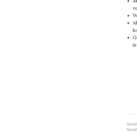
A
v
W
A
k
G
i
Veröf
Veröf