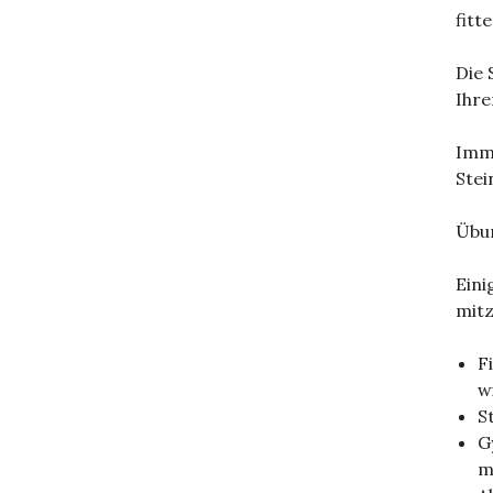
fitt
Die 
Ihre
Imme
Stei
Übun
Eini
mit
F
w
S
G
m