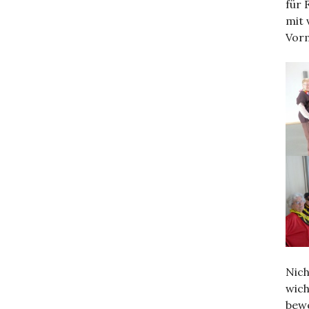
für 
mit 
Vorm
Nich
wich
bewe