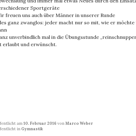
bwechslung und immer mal etwas Neues durch den Einsat
erschiedener Sportgeräte
ir freuen uns auch über Männer in unserer Runde
lles ganz zwanglos: jeder macht nur so mit, wie er möchte
ann
anz unverbindlich mal in die Übungsstunde „reinschnuppe
st erlaubt und erwünscht.
fentlicht am
10. Februar 2016
von
Marco Weber
fentlicht in
Gymnastik