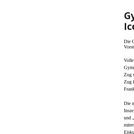
G
Ic
Die 
Vorst
Volle
Gymna
Zug v
Zug f
Frank
Die 
Insze
und 
mitr
Eisku