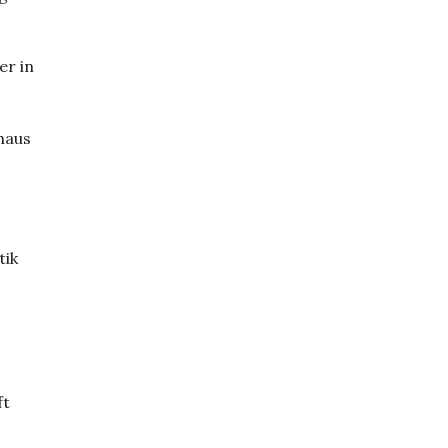
er in
haus
tik
ft