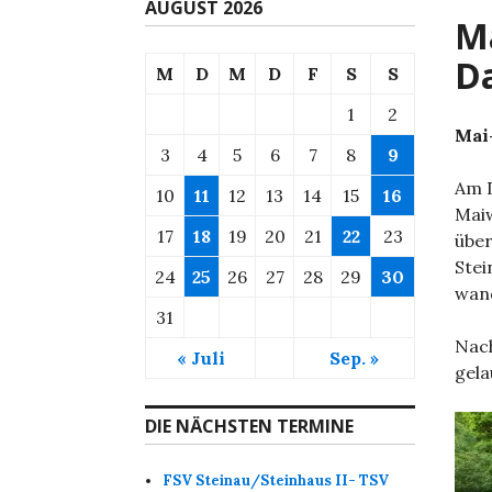
AUGUST 2026
M
D
M
D
M
D
F
S
S
1
2
Mai
3
4
5
6
7
8
9
Am D
10
11
12
13
14
15
16
Mai
17
18
19
20
21
22
23
über
Stei
24
25
26
27
28
29
30
wand
31
Nach
« Juli
Sep. »
gela
DIE NÄCHSTEN TERMINE
FSV Steinau/Steinhaus II- TSV