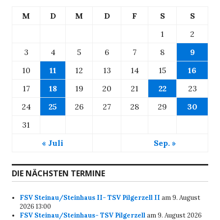
M
D
M
D
F
S
S
1
2
3
4
5
6
7
8
9
10
11
12
13
14
15
16
17
18
19
20
21
22
23
24
25
26
27
28
29
30
31
« Juli
Sep. »
DIE NÄCHSTEN TERMINE
FSV Steinau/Steinhaus II- TSV Pilgerzell II
am 9. August
2026 13:00
FSV Steinau/Steinhaus- TSV Pilgerzell
am 9. August 2026