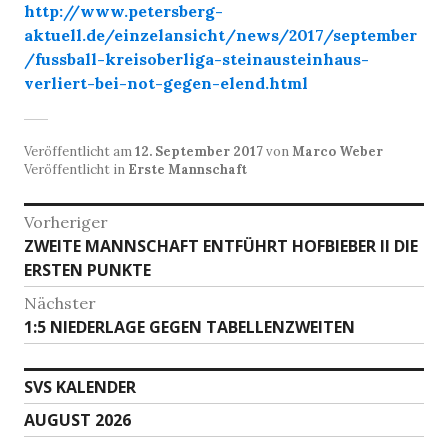
http://www.petersberg-
aktuell.de/einzelansicht/news/2017/september
/fussball-kreisoberliga-steinausteinhaus-
verliert-bei-not-gegen-elend.html
Veröffentlicht am
12. September 2017
von
Marco Weber
Veröffentlicht in
Erste Mannschaft
Beitragsnavigation
Vorheriger
Vorheriger
ZWEITE MANNSCHAFT ENTFÜHRT HOFBIEBER II DIE
Beitrag:
ERSTEN PUNKTE
Nächster
Nächster
1:5 NIEDERLAGE GEGEN TABELLENZWEITEN
Beitrag:
SVS KALENDER
AUGUST 2026