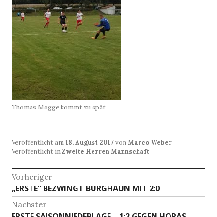
Thomas Mogge kommt zu spät
Veröffentlicht am
18. August 2017
von
Marco Weber
Veröffentlicht in
Zweite Herren Mannschaft
Beitragsnavigation
Vorheriger
Vorheriger
„ERSTE“ BEZWINGT BURGHAUN MIT 2:0
Beitrag:
Nächster
Nächster
ERSTE SAISONNIEDERLAGE – 1:2 GEGEN HORAS