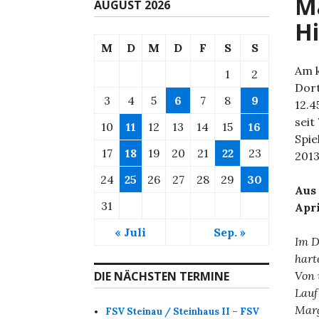
Ma
AUGUST 2026
Hi
M
D
M
D
F
S
S
Am 
1
2
Dort
3
4
5
6
7
8
9
12.4
seit
10
11
12
13
14
15
16
Spie
17
18
19
20
21
22
23
2013
24
25
26
27
28
29
30
Aus 
31
Apri
« Juli
Sep. »
Im D
hart
DIE NÄCHSTEN TERMINE
Von 
Lauf
Marg
FSV Steinau / Steinhaus II – FSV