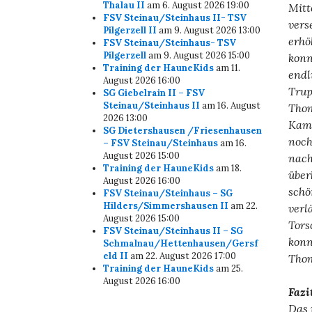
Thalau II
am 6. August 2026 19:00
Mitt
FSV Steinau/Steinhaus II- TSV
vers
Pilgerzell II
am 9. August 2026 13:00
erhö
FSV Steinau/Steinhaus- TSV
Pilgerzell
am 9. August 2026 15:00
konn
Training der HauneKids
am 11.
endl
August 2026 16:00
Trup
SG Giebelrain II – FSV
Steinau/Steinhaus II
am 16. August
Thom
2026 13:00
Kamp
SG Dietershausen /Friesenhausen
noch
– FSV Steinau/Steinhaus
am 16.
August 2026 15:00
nach
Training der HauneKids
am 18.
über
August 2026 16:00
schö
FSV Steinau/Steinhaus – SG
Hilders/Simmershausen II
am 22.
verl
August 2026 15:00
Tors
FSV Steinau/Steinhaus II – SG
konn
Schmalnau/Hettenhausen/Gersf
eld II
am 22. August 2026 17:00
Thom
Training der HauneKids
am 25.
August 2026 16:00
Fazi
Das 