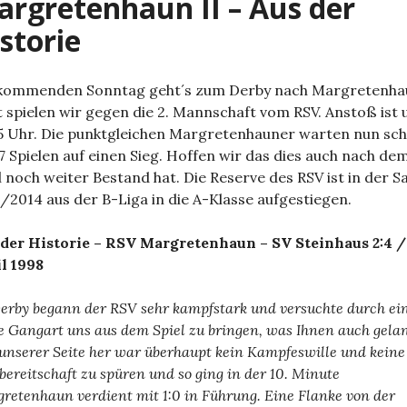
rgretenhaun II – Aus der
storie
kommenden Sonntag geht´s zum Derby nach Margretenha
 spielen wir gegen die 2. Mannschaft vom RSV. Anstoß ist
5 Uhr. Die punktgleichen Margretenhauner warten nun sc
 7 Spielen auf einen Sieg. Hoffen wir das dies auch nach de
l noch weiter Bestand hat. Die Reserve des RSV ist in der S
/2014 aus der B-Liga in die A-Klasse aufgestiegen.
der Historie – RSV Margretenhaun – SV Steinhaus 2:4 / 
l 1998
erby begann der RSV sehr kampfstark und versuchte durch ei
e Gangart uns aus dem Spiel zu bringen, was Ihnen auch gelan
unserer Seite her war überhaupt kein Kampfeswille und keine
bereitschaft zu spüren und so ging in der 10. Minute
retenhaun verdient mit 1:0 in Führung. Eine Flanke von der