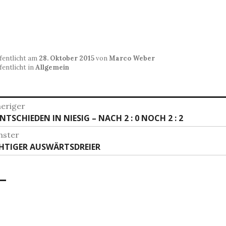
fentlicht am
28. Oktober 2015
von
Marco Weber
fentlicht in
Allgemein
itragsnavigation
eriger
heriger
TSCHIEDEN IN NIESIG – NACH 2 : 0 NOCH 2 : 2
rag:
hster
hster
HTIGER AUSWÄRTSDREIER
rag: