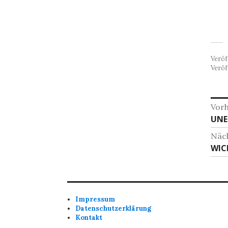
Veröf
Veröf
Be
Vorh
Vor
UNEN
Beit
Näc
Näc
WIC
Beit
Impressum
Datenschutzerklärung
Kontakt