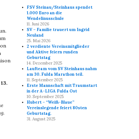
FSV Steinau/Steinhaus spendet
1.000 Euro an die
Wendelinusschule
11. Juni 2026
SV – Familie trauert um Ingrid
un.
Neuland
 um
25. Mai 2026
hon
2 verdiente Vereinsmitglieder
und Aktive feiern runden
m
Geburtstag
aison
14. Dezember 2025
Laufteam vom SV Steinhaus nahm
am 30. Fulda Marathon teil.
11. September 2025
13.
Erste Mannschaft mit Traumstart
in der A-LIGA Fulda Ost
10. September 2025
Hubert – “Weiß-Blaue”
ne
Vereinslegende feiert 80sten
g.
Geburtstag.
31. August 2025