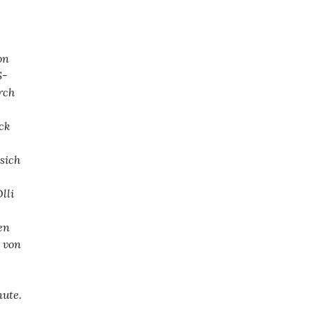
on
S-
rch
ck
sich
lli
en
 von
nute.