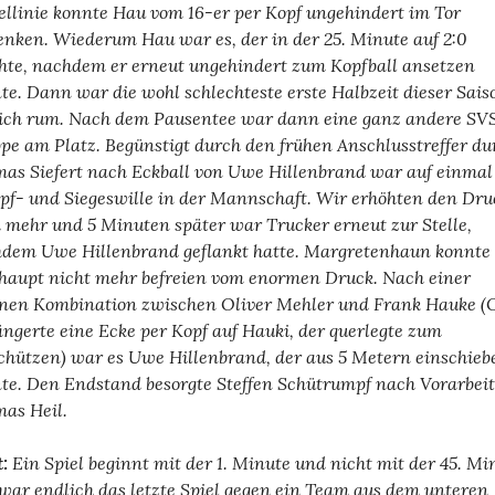
ellinie konnte Hau vom 16-er per Kopf ungehindert im Tor
enken. Wiederum Hau war es, der in der 25. Minute auf 2:0
hte, nachdem er erneut ungehindert zum Kopfball ansetzen
te. Dann war die wohl schlechteste erste Halbzeit dieser Sais
ich rum. Nach dem Pausentee war dann eine ganz andere SV
pe am Platz. Begünstigt durch den frühen Anschlusstreffer du
as Siefert nach Eckball von Uwe Hillenbrand war auf einmal
f- und Siegeswille in der Mannschaft. Wir erhöhten den Dru
 mehr und 5 Minuten später war Trucker erneut zur Stelle,
dem Uwe Hillenbrand geflankt hatte. Margretenhaun konnte 
haupt nicht mehr befreien vom enormen Druck. Nach einer
nen Kombination zwischen Oliver Mehler und Frank Hauke (O
ängerte eine Ecke per Kopf auf Hauki, der querlegte zum
chützen) war es Uwe Hillenbrand, der aus 5 Metern einschieb
te. Den Endstand besorgte Steffen Schütrumpf nach Vorarbeit
as Heil.
t:
Ein Spiel beginnt mit der 1. Minute und nicht mit der 45. Mi
war endlich das letzte Spiel gegen ein Team aus dem unteren