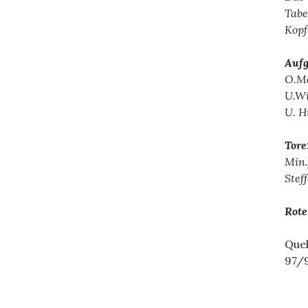
Tabe
Kopf
Aufg
O.Me
U.Wi
U. H
Tor
Min.
Stef
Rote
Quel
97/