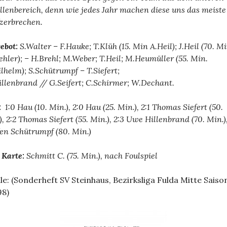
llenbereich, denn wie jedes Jahr machen diese uns das meiste
zerbrechen.
ebot:
S.Walter – F.Hauke; T.Klüh (15. Min A.Heil); J.Heil (70. M
hler); – H.Brehl; M.Weber; T.Heil; M.Heumüller (55. Min.
lhelm); S.Schütrumpf – T.Siefert;
illenbrand // G.Seifert; C.Schirmer; W.Dechant.
e:
1:0 Hau (10. Min.), 2:0 Hau (25. Min.), 2:1 Thomas Siefert (50.
), 2:2 Thomas Siefert (55. Min.), 2:3 Uwe Hillenbrand (70. Min.),
fen Schütrumpf (80. Min.)
 Karte:
Schmitt C. (75. Min.), nach Foulspiel
le: (Sonderheft SV Steinhaus, Bezirksliga Fulda Mitte Saiso
98)