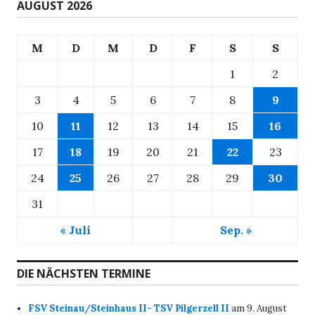
AUGUST 2026
M
D
M
D
F
S
S
1
2
3
4
5
6
7
8
9
10
11
12
13
14
15
16
17
18
19
20
21
22
23
24
25
26
27
28
29
30
31
« Juli
Sep. »
DIE NÄCHSTEN TERMINE
FSV Steinau/Steinhaus II- TSV Pilgerzell II
am 9. August