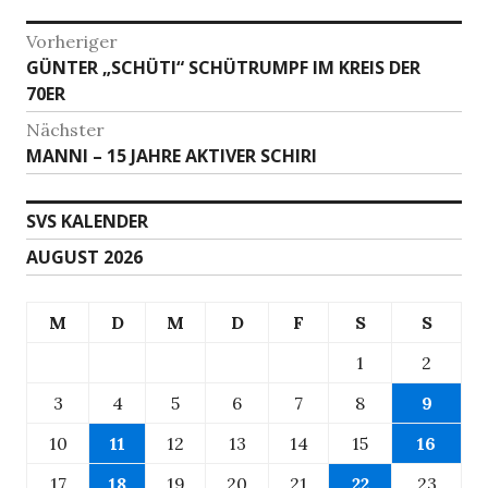
Beitragsnavigation
Vorheriger
Vorheriger
GÜNTER „SCHÜTI“ SCHÜTRUMPF IM KREIS DER
Beitrag:
70ER
Nächster
Nächster
MANNI – 15 JAHRE AKTIVER SCHIRI
Beitrag:
SVS KALENDER
AUGUST 2026
M
D
M
D
F
S
S
1
2
3
4
5
6
7
8
9
10
11
12
13
14
15
16
17
18
19
20
21
22
23